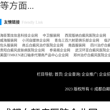
等方面...
友情链接
Friendly Link
海臣策炫信息科技企业网
中卫服装网
西双版纳白癜风医院企业网
威海服装网
小河自媒体企业网
青岛三百六射箭俱乐部企业网
临
包头服装网
商丘白癜风治疗医院企业网
南昌服装网
四川治疗白
贵阳白癜风皮肤病医院企业网
参易阁企业网
武汉环亚白癜风医院企
美国TIMKEN进口轴承代理商产品中心企业网
郑州治疗白癜风医院企
栏目导航:
首页
|
企业查询
|
企业推广
|
企业
2023 版权所有 © 成都